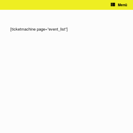
Zum
Menü
Inhalt
springen
[ticketmachine page=”event_list”]