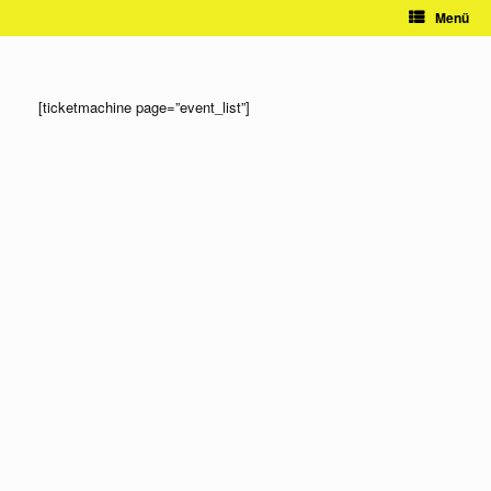
Zum
Menü
Inhalt
springen
[ticketmachine page=”event_list”]