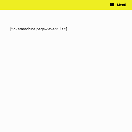
Zum
Menü
Inhalt
springen
[ticketmachine page=”event_list”]