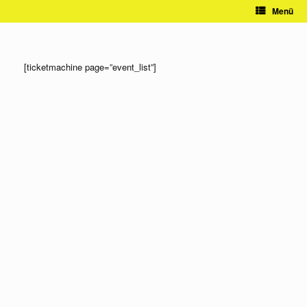
Zum
Menü
Inhalt
springen
[ticketmachine page=”event_list”]