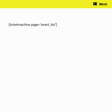
Zum
Menü
Inhalt
springen
[ticketmachine page=”event_list”]