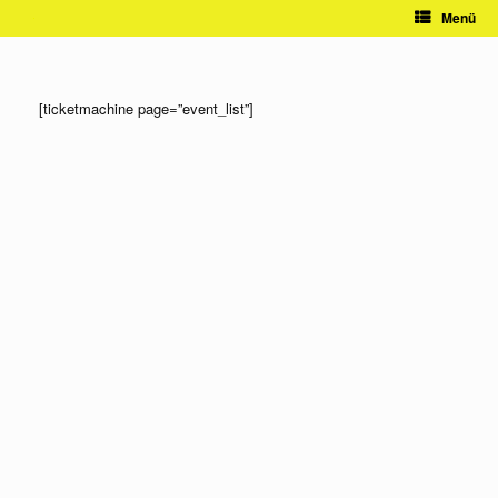
Zum
Menü
Inhalt
springen
[ticketmachine page=”event_list”]