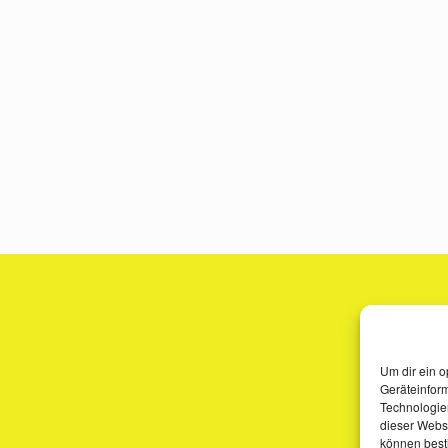
Um dir ein o
Geräteinfor
Technologien
dieser Websi
können best