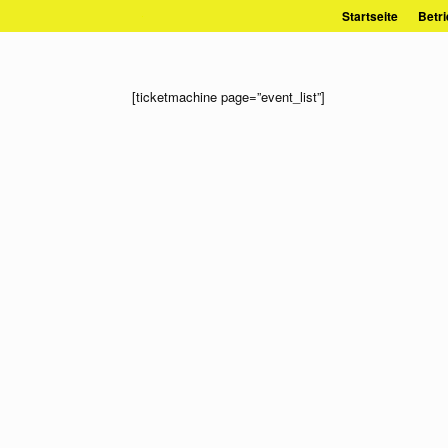
Zum
Startseite
Betri
Inhalt
springen
[ticketmachine page=”event_list”]