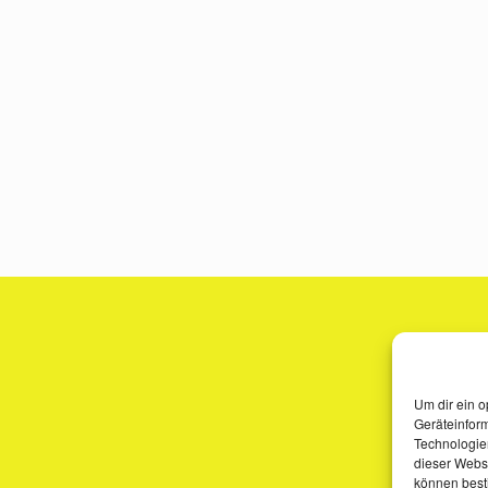
Um dir ein o
Geräteinfor
Technologien
dieser Websi
können best