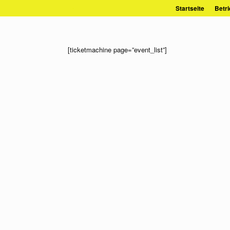
Zum
Startseite
Betri
Inhalt
springen
[ticketmachine page=”event_list”]