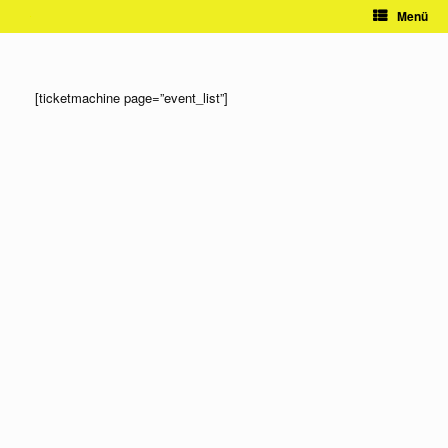
Zum
Menü
Inhalt
springen
[ticketmachine page=”event_list”]