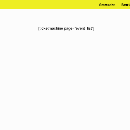
Zum
Startseite
Betri
Inhalt
springen
[ticketmachine page=”event_list”]