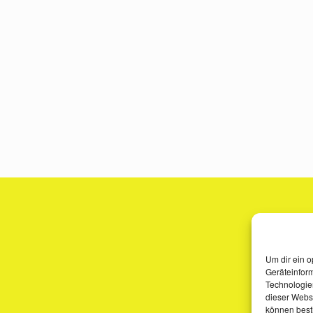
Um dir ein o
Geräteinfor
Technologien
dieser Websi
können best