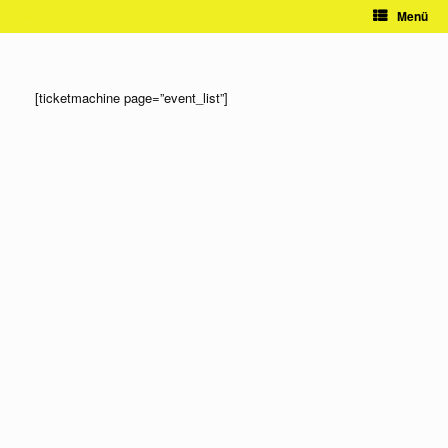
Zum
Menü
Inhalt
springen
[ticketmachine page=”event_list”]