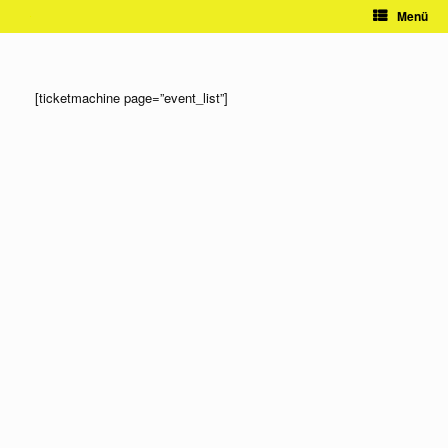
Zum
Menü
Inhalt
springen
[ticketmachine page=”event_list”]