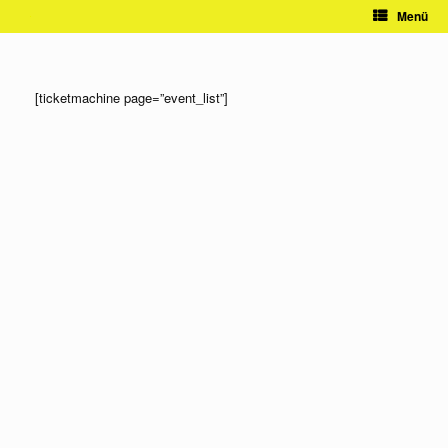
Zum
Menü
Inhalt
springen
[ticketmachine page=”event_list”]