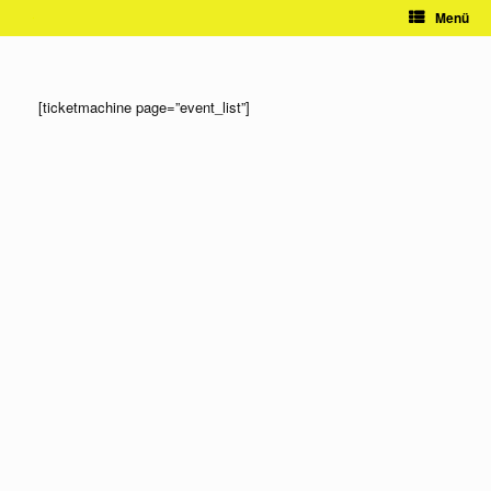
Zum
Menü
Inhalt
springen
[ticketmachine page=”event_list”]