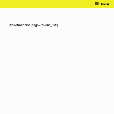
Zum
Menü
Inhalt
springen
[ticketmachine page=”event_list”]