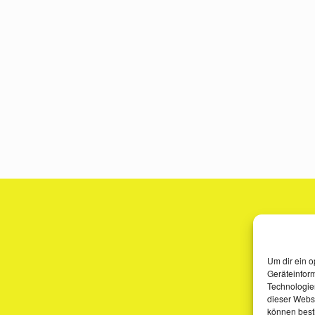
Um dir ein o
Geräteinfor
Technologien
dieser Websi
können best