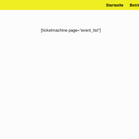
Zum
Startseite
Betri
Inhalt
springen
[ticketmachine page=”event_list”]