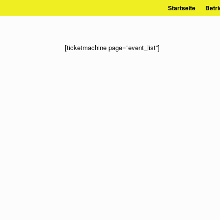
Zum
Startseite
Betri
Inhalt
springen
[ticketmachine page=”event_list”]