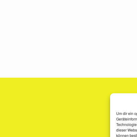
Um dir ein o
Geräteinfor
Technologien
dieser Websi
können best