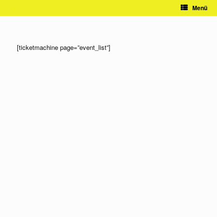
Zum
Menü
Inhalt
springen
[ticketmachine page=”event_list”]