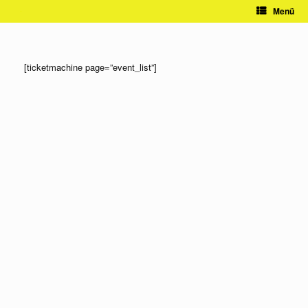
Zum
Menü
Inhalt
springen
[ticketmachine page=”event_list”]