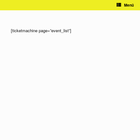
Zum
Menü
Inhalt
springen
[ticketmachine page=”event_list”]