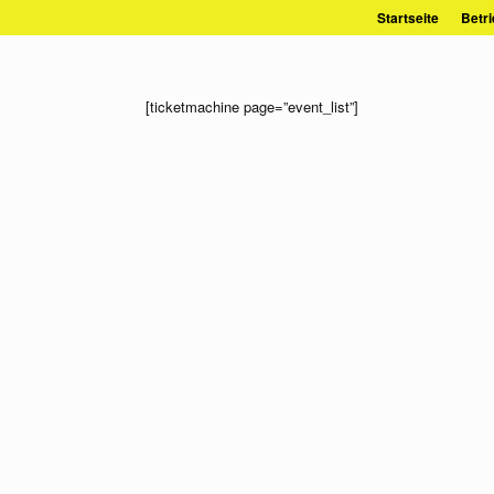
Zum
Startseite
Betri
Inhalt
springen
[ticketmachine page=”event_list”]