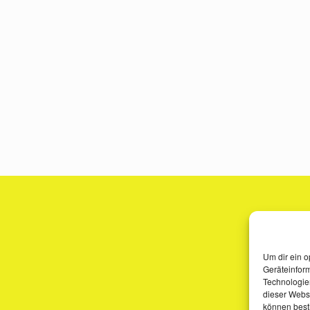
Um dir ein o
Geräteinfor
Technologien
dieser Websi
können best