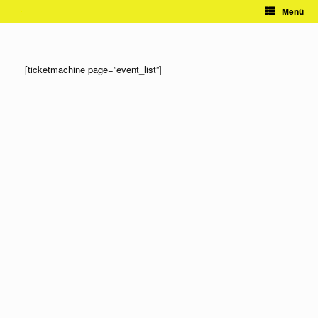
Zum
Menü
Inhalt
springen
[ticketmachine page=”event_list”]