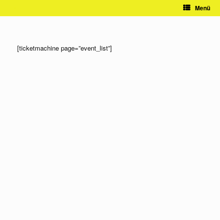
Zum
Menü
Inhalt
springen
[ticketmachine page=”event_list”]