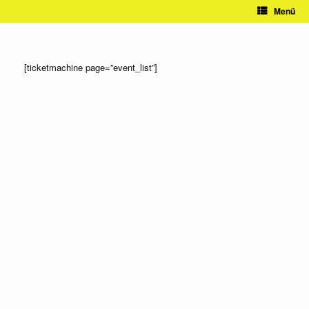
Zum
Menü
Inhalt
springen
[ticketmachine page=”event_list”]