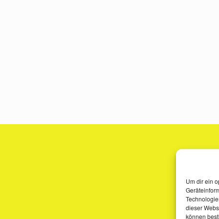
Um dir ein o
Geräteinfor
Technologien
dieser Websi
können best