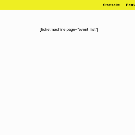
Zum
Startseite
Betri
Inhalt
springen
[ticketmachine page=”event_list”]