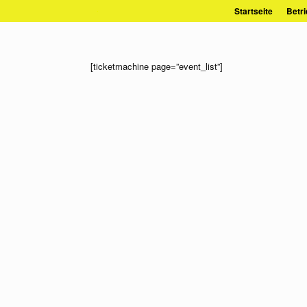
Zum
Startseite
Betri
Inhalt
springen
[ticketmachine page=”event_list”]