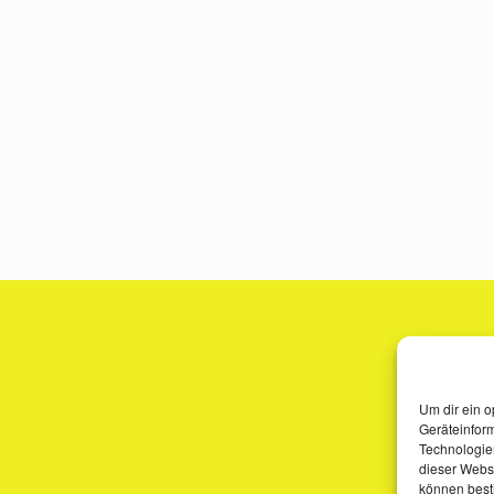
Um dir ein o
Geräteinfor
Technologien
dieser Websi
können best