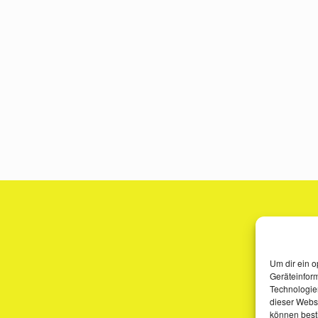
Um dir ein o
Geräteinfor
Technologien
dieser Websi
können best