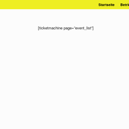
Zum
Startseite
Betri
Inhalt
springen
[ticketmachine page=”event_list”]