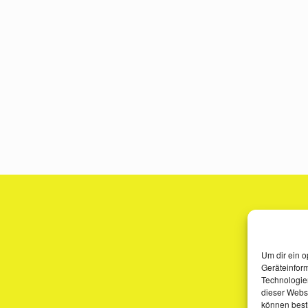
Um dir ein o
Geräteinfor
Technologien
dieser Websi
können best