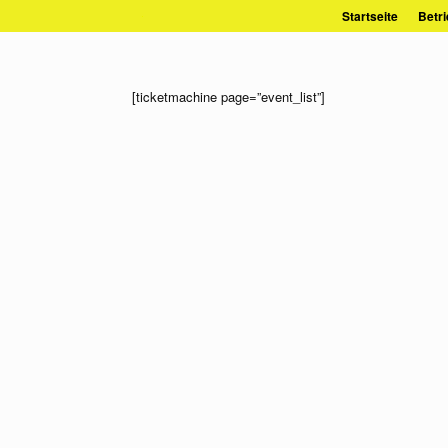
Zum
Startseite
Betri
Inhalt
springen
[ticketmachine page=”event_list”]