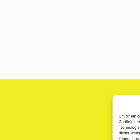
Um dir ein o
Geräteinfor
Technologien
dieser Websi
können best