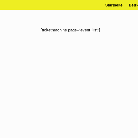
Zum
Startseite
Betri
Inhalt
springen
[ticketmachine page=”event_list”]