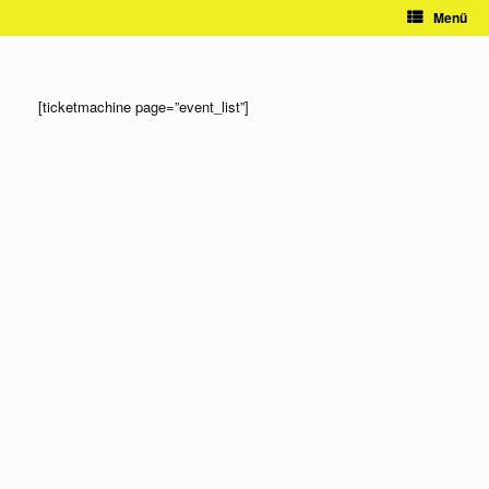
Zum
Menü
Inhalt
springen
[ticketmachine page=”event_list”]