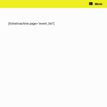
Zum
Menü
Inhalt
springen
[ticketmachine page=”event_list”]