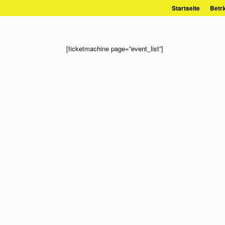
Zum
Startseite
Betri
Inhalt
springen
[ticketmachine page=”event_list”]