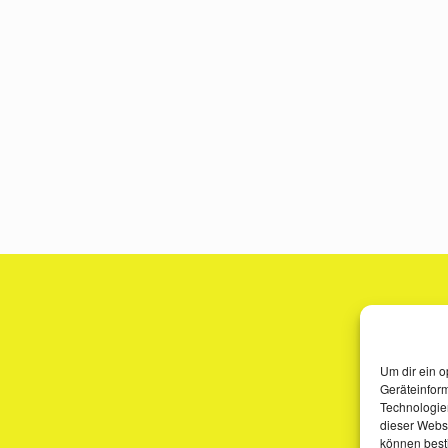
Um dir ein o
Geräteinfor
Technologien
dieser Websi
können best