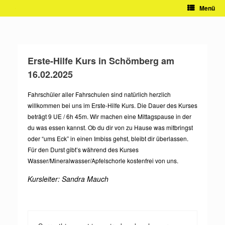
Zum
Menü
Inhalt
springen
Erste-Hilfe Kurs in Schömberg am
16.02.2025
Fahrschüler aller Fahrschulen sind natürlich herzlich
willkommen bei uns im Erste-Hilfe Kurs. Die Dauer des Kurses
beträgt 9 UE / 6h 45m. Wir machen eine Mittagspause in der
du was essen kannst. Ob du dir von zu Hause was mitbringst
oder “ums Eck” in einen Imbiss gehst, bleibt dir überlassen.
Für den Durst gibt’s während des Kurses
Wasser/Mineralwasser/Apfelschorle kostenfrei von uns.
Kursleiter: Sandra Mauch