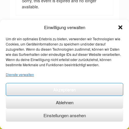
Sorry, this event is expired and no longer
available.
Einwilligung verwalten
Um dir ein optimales Erlebnis zu bieten, verwenden wir Technologien wie
Cookies, um Geräteinformationen zu speichern und/oder darauf
zuzugreifen. Wenn du diesen Technologien zustimmst, können wir Daten
wie das Surfverhalten oder eindeutige IDs auf dieser Website verarbeiten.
Wenn du deine Einwilligung nicht erteilst oder zurückziehst, können
bestimmte Merkmale und Funktionen beeinträchtigt werden.
Dienste verwalten
Akzeptieren
Ablehnen
Einstellungen ansehen
©2026 ·
erstehilfekurs-mauch.de ·
AGB ·
Datenschutzerklärung ·
Impressum ·
Kontakt ·
Organspendeausweis