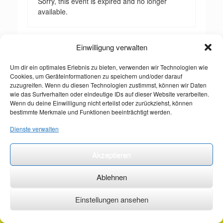
Sorry, this event is expired and no longer
available.
Einwilligung verwalten
Um dir ein optimales Erlebnis zu bieten, verwenden wir Technologien wie
Cookies, um Geräteinformationen zu speichern und/oder darauf
zuzugreifen. Wenn du diesen Technologien zustimmst, können wir Daten
wie das Surfverhalten oder eindeutige IDs auf dieser Website verarbeiten.
Wenn du deine Einwilligung nicht erteilst oder zurückziehst, können
bestimmte Merkmale und Funktionen beeinträchtigt werden.
Dienste verwalten
Akzeptieren
Ablehnen
Einstellungen ansehen
©2026 ·
erstehilfekurs-mauch.de ·
AGB ·
Datenschutzerklärung ·
Impressum ·
Kontakt ·
Organspendeausweis