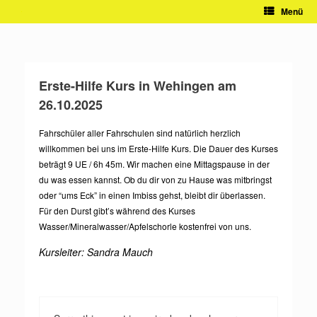
Zum
Menü
Inhalt
springen
Erste-Hilfe Kurs in Wehingen am
26.10.2025
Fahrschüler aller Fahrschulen sind natürlich herzlich
willkommen bei uns im Erste-Hilfe Kurs. Die Dauer des Kurses
beträgt 9 UE / 6h 45m. Wir machen eine Mittagspause in der
du was essen kannst. Ob du dir von zu Hause was mitbringst
oder “ums Eck” in einen Imbiss gehst, bleibt dir überlassen.
Für den Durst gibt’s während des Kurses
Wasser/Mineralwasser/Apfelschorle kostenfrei von uns.
Kursleiter: Sandra Mauch